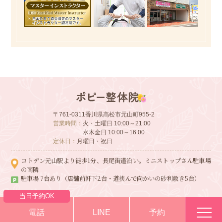
〒761-0311
香川県高松市元山町955-2
営業時間：
火・土曜日 10:00～21:00
水木金日 10:00～16:00
定休日：
月曜日・祝日
コトデン元山駅より徒歩1分、長尾街道沿い。ミニストップさん駐車場
の南隣
駐車場 7台あり（店舗前軒下2台・道挟んで向かいの砂利敷き5台）
当日予約OK
電話
LINE
予約