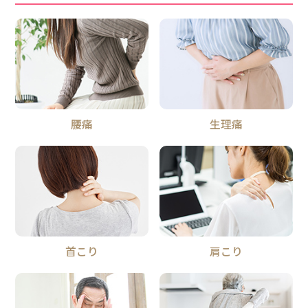
腰痛
生理痛
首こり
肩こり