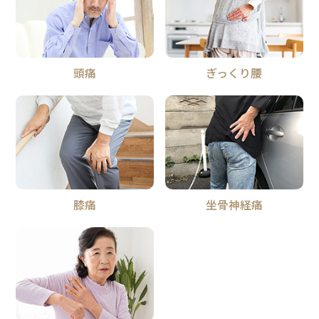
頭痛
ぎっくり腰
膝痛
坐骨神経痛