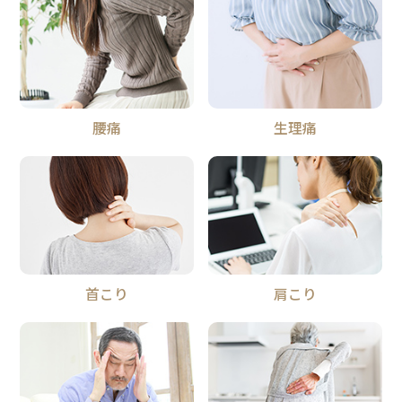
腰痛
生理痛
首こり
肩こり